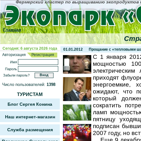
Фермерский кластер по выращиванию экопродуктов и
Главная
Стра
Сегодня: 6 августа 2026 года
01.01.2012
Прощание с «тепловыми ша
Авторизация
Регистрация
С 1 января 201
Имя
мощностью 10
Пароль
электрическим
Забыли пароль?
приходят флуор
энергоемкие, 
Число пользователей:
1398
ожидают, что п
ТУРИСТАМ
который долже
Блог Сергея Конина
сократить потр
ламп мощность
Наш интернет-магазин
пятницу уходящ
подписан бывш
Служба размещения
2007 году, но вс
Еще 9 декабря 