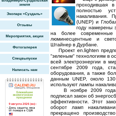
Владимиро-Суздальская
проходившая в
земля
полностью ус
Экопарк «Суздаль»
накаливания. 
(UNEP) и Глоба
Отзывы
году намерены 
на более современные 
Мероприятия, акции
люминесцентные и свет
Штайнер в Дурбане.
Фотогалерея
Проект en.lighten предпо
"зеленым" технологиям в о
Спецвыпуски
всей электроэнергии в ми
сентябре 2009 года, ста
Написать нам
оборудования, а также бо
данным UNEP, около 130
используют лампы накалив
В ноябре 2009 года п
подписал закон об энергос
эффективности. Этот зако
оборот ламп накаливани
прекращено производств