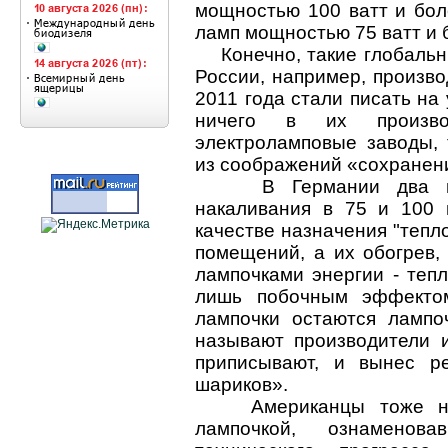
мощностью 100 ватт и бол
ламп мощностью 75 ватт и б
Конечно, такие глобальны
России, например, произво
2011 года стали писать на 
ничего в их производ
электроламповые заводы, 
из соображений «сохранени
В Германии два инже
накаливания в 75 и 100 
качестве назначения "тепл
помещений, а их обогрев,
лампочками энергии - тепл
лишь побочным эффектом
лампочки остаются лампоч
называют производители 
приписывают, и вынес р
шариков».
Американцы тоже неод
лампочкой, ознаменов