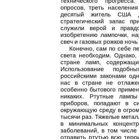
технического прогресса
опросов, треть населени
десятый житель США д
стратегический запас пр
служили верой и правдо
изобретению лампочки, на
свеч и газовых рожков ноч
Конечно, сам по себе пе
света необходим. Однако,
стране ламп, содержащи
Использование подоб
российскими законами од
нас в стране не отлаже
особенно бытового примен
никаких. Ртутные ламп
приборов, попадают в с
окружающую среду в огром
тысячи раз. Тяжелые метал
в минимальных концент
заболеваний, в том числе 
отравить ртутью всю терр