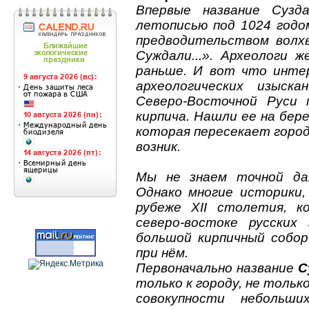
Впервые название Сузд
летописью под 1024 годо
предводительством волх
Суждали...». Археологи 
раньше. И вот что интер
археологических изыск
Северо-Восточной Руси п
кирпича. Нашли ее на бер
которая пересекает город 
возник.
Мы не знаем точной да
Однако многие историки,
рубеже XII столетия, 
северо-востоке русских
большой кирпичный собор
при нём.
Первоначально название
С
только к городу, не только
совокупности небольш