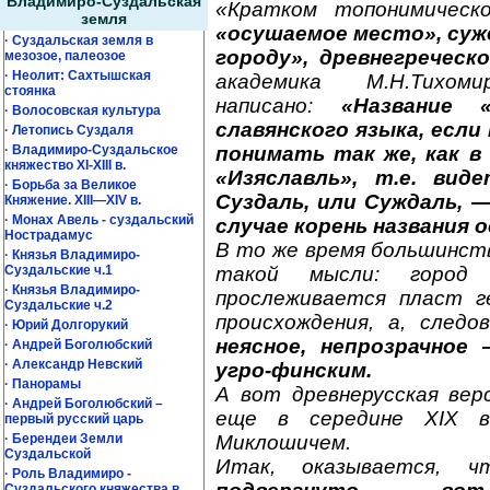
Владимиро-Суздальская
«Кратком топонимическ
земля
«осушаемое место», су
· Суздальская земля в
городу», древнегреческо
мезозое, палеозое
· Неолит: Сахтышская
академика М.Н.Тихом
стоянка
написано:
«Название 
· Волосовская культура
славянского языка, если
· Летопись Суздаля
понимать так же, как в
· Владимиро-Суздальское
княжество XI-XIII в.
«Изяславль», т.е. вид
· Борьба за Великое
Суздаль, или Суждаль, —
Княжение. XIII—XIV в.
· Монах Авель - суздальский
случае корень названия 
Нострадамус
В то же время большинст
· Князья Владимиро-
такой мысли: город 
Суздальские ч.1
· Князья Владимиро-
прослеживается пласт ге
Суздальские ч.2
происхождения, а, след
· Юрий Долгорукий
неясное, непрозрачное
· Андрей Боголюбский
· Александр Невский
угро-финским.
· Панорамы
А вот древнерусская вер
· Андрей Боголюбский –
еще в середине XIX в
первый русский царь
Миклошичем.
· Берендеи Земли
Суздальской
Итак, оказывается,
· Роль Владимиро -
Суздальского княжества в