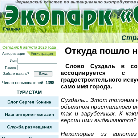
Фермерский кластер по выращиванию экопродуктов и
Главная
Стра
Сегодня: 6 августа 2026 года
Откуда пошло н
Авторизация
Регистрация
Имя
Слово Суздаль в соз
Пароль
ассоциируется с 
Забыли пароль?
градостроительного иску
Число пользователей:
1398
само имя города.
ТУРИСТАМ
Суздаль... Этот топоним
Блог Сергея Конина
объектом пристального вни
так и зарубежных. К как
Наш интернет-магазин
версии ими выдвигаются?
Служба размещения
Некоторые из гипотез