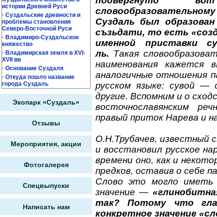
подвергнуто во
истории Древней Руси
словообразовательному
· Суздальские древности и
Суздаль был образован
проблемы становления
Северо-Восточной Руси
съзьдати, то есть «соз
· Владимиро-Суздальское
именной приставки с
княжество
ль.
Такая словообразоват
· Владимирская земля в XVI-
XVII вв
наименования кажется 
· Основание Суздаля
аналогичные отношения п
· Откуда пошло название
русском языке: сувой — 
города Суздаль
другие. Вспомним и о схо
Экопарк «Суздаль»
восточнославянским ре
правый приток Нарева и н
Отзывы
О.Н.Трубачев, известный 
Мероприятия, акции
и восстановил русское на
времени оно, как и некото
Фотогалерея
предков, оставив о себе п
Слово это могло иметь
Спецвыпуски
значение —
«глинобитна
так? Потому что гла
Написать нам
конкретное значение «сл